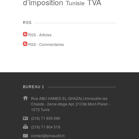
d’imposition
TVA
Tunisie
RSS
RSS - Articles
RSS - Commentaires
BUREAU 1
Rue ABU HAMED EL GHAZALI Immeuble les
Chalets - 2eme étage Apt. 21Cité Mont-Plaisir -
1073 Tunis
(216) 71 905 090
(216) 71 904 519
contact@proaudit.tn