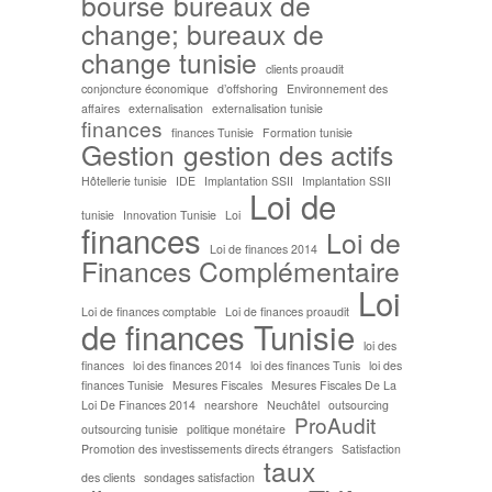
bourse
bureaux de
change; bureaux de
change tunisie
clients proaudit
conjoncture économique
d’offshoring
Environnement des
affaires
externalisation
externalisation tunisie
finances
finances Tunisie
Formation tunisie
Gestion
gestion des actifs
Hôtellerie tunisie
IDE
Implantation SSII
Implantation SSII
Loi de
tunisie
Innovation Tunisie
Loi
finances
Loi de
Loi de finances 2014
Finances Complémentaire
Loi
Loi de finances comptable
Loi de finances proaudit
de finances Tunisie
loi des
finances
loi des finances 2014
loi des finances Tunis
loi des
finances Tunisie
Mesures Fiscales
Mesures Fiscales De La
Loi De Finances 2014
nearshore
Neuchâtel
outsourcing
ProAudit
outsourcing tunisie
politique monétaire
Promotion des investissements directs étrangers
Satisfaction
taux
des clients
sondages satisfaction