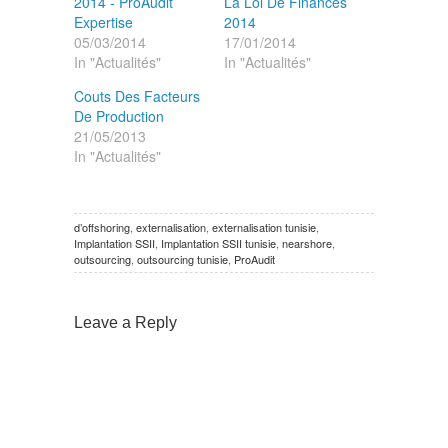
2014 - ProAudit
La Loi De Finances
Expertise
2014
05/03/2014
17/01/2014
In "Actualités"
In "Actualités"
Couts Des Facteurs
De Production
21/05/2013
In "Actualités"
d’offshoring
,
externalisation
,
externalisation tunisie
,
Implantation SSII
,
Implantation SSII tunisie
,
nearshore
,
outsourcing
,
outsourcing tunisie
,
ProAudit
Leave a Reply