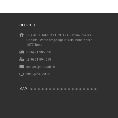
OFFICE 1
Rue ABU HAMED EL GHAZALI Immeuble les
Chalets - 2eme étage Apt. 21Cité Mont-Plaisir -
1073 Tunis
(216) 71 905 090
(216) 71 904 519
contact@proaudit.tn
http://proaudit.tn/
MAP