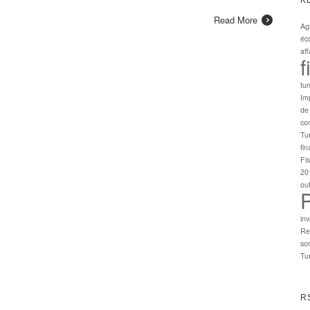
Read More
Ag
éc
aff
f
tun
Imp
de
co
Tu
fi
Fi
20
out
in
Re
so
Tu
R