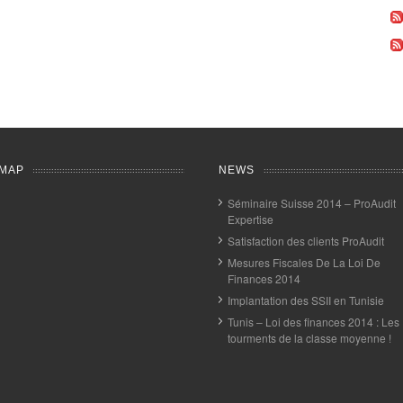
MAP
NEWS
Séminaire Suisse 2014 – ProAudit
Expertise
Satisfaction des clients ProAudit
Mesures Fiscales De La Loi De
Finances 2014
Implantation des SSII en Tunisie
Tunis – Loi des finances 2014 : Les
tourments de la classe moyenne !