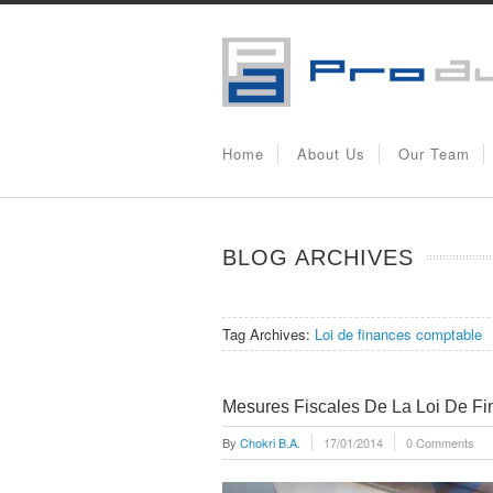
Home
About Us
Our Team
BLOG ARCHIVES
Tag Archives:
Loi de finances comptable
Mesures Fiscales De La Loi De F
By
Chokri B.A.
17/01/2014
0 Comments