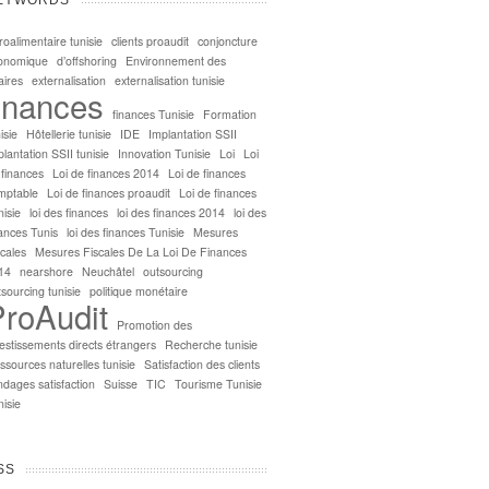
roalimentaire tunisie
clients proaudit
conjoncture
onomique
d’offshoring
Environnement des
aires
externalisation
externalisation tunisie
inances
finances Tunisie
Formation
isie
Hôtellerie tunisie
IDE
Implantation SSII
lantation SSII tunisie
Innovation Tunisie
Loi
Loi
 finances
Loi de finances 2014
Loi de finances
mptable
Loi de finances proaudit
Loi de finances
nisie
loi des finances
loi des finances 2014
loi des
nances Tunis
loi des finances Tunisie
Mesures
scales
Mesures Fiscales De La Loi De Finances
14
nearshore
Neuchâtel
outsourcing
sourcing tunisie
politique monétaire
ProAudit
Promotion des
vestissements directs étrangers
Recherche tunisie
ssources naturelles tunisie
Satisfaction des clients
ndages satisfaction
Suisse
TIC
Tourisme Tunisie
nisie
SS