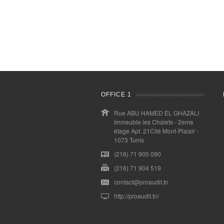
OFFICE 1
Rue ABU HAMED EL GHAZALI
Immeuble les Chalets - 2eme
étage Apt. 21Cité Mont-Plaisir -
1073 Tunis
(216) 71 905 090
(216) 71 904 519
contact@proaudit.tn
http://proaudit.tn/