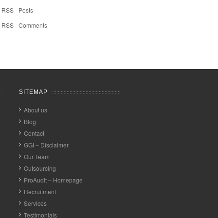
RSS - Posts
RSS - Comments
SITEMAP
About us
Blog
Contact
GGI – Disclaimer
Our Team
Outsourcing
ProAudit – Homepage
Recruitment
Services
Testimonials