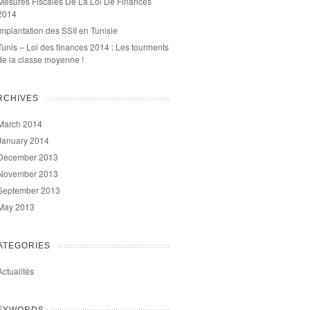
Mesures Fiscales De La Loi De Finances
2014
Implantation des SSII en Tunisie
Tunis – Loi des finances 2014 : Les tourments
de la classe moyenne !
RCHIVES
March 2014
January 2014
December 2013
November 2013
September 2013
May 2013
ATEGORIES
Actualités
EYWORDS