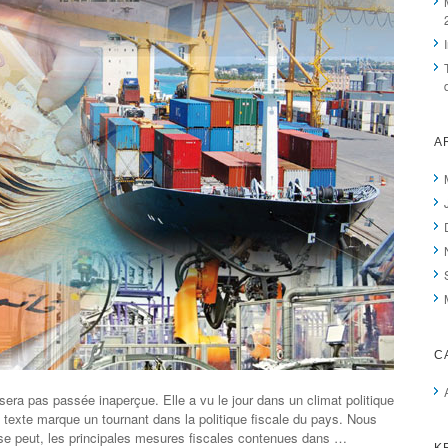
A
C
sera pas passée inaperçue. Elle a vu le jour dans un climat politique
e texte marque un tournant dans la politique ﬁscale du pays. Nous
 se peut, les principales mesures ﬁscales contenues dans …
K